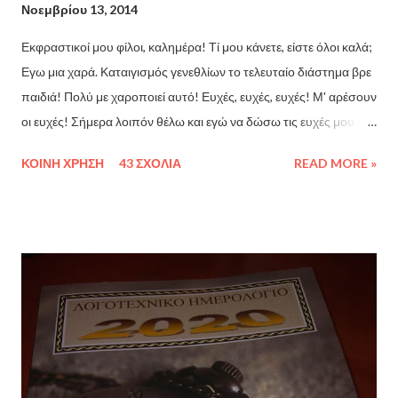
Νοεμβρίου 13, 2014
Εκφραστικοί μου φίλοι, καλημέρα! Τί μου κάνετε, είστε όλοι καλά;
Εγω μια χαρά. Καταιγισμός γενεθλίων το τελευταίο διάστημα βρε
παιδιά! Πολύ με χαροποιεί αυτό! Ευχές, ευχές, ευχές! Μ' αρέσουν
οι ευχές! Σήμερα λοιπόν θέλω και εγώ να δώσω τις ευχές μου σε
ένα αγαπημένο μου πρόσωπο, με ένα ιδιαίτερο θα έλεγα τρόπο!
ΚΟΙΝΉ ΧΡΉΣΗ
43 ΣΧΌΛΙΑ
READ MORE »
(Είμαι σίγουρη πως όταν η ξαδέρφη μου δει αυτή την ανάρτηση
θα γουρλώσει το μάτι πίσω από τα γυαλιά, θα βγάλει τη γλώσσα
έξω απο αμηχανία, θα βγάλει μια κραυγή απόγνωσης και θα
κρυφτεί όπου βρει πρόχειρα εκεί τριγύρω χαχαχαχα) (Ιωάννα σα
να είμαι εκεί και να σε βλέπω νοιώθω - πολύ το διασκεδάζω! :P)
Σκορπίνα λοιπόν η ξαδερφάρα μου! Δυναμική προσωπικότητα,
όσο κι αν δε το δείχνει με τη πρώτη ματιά! Σήμερα λοιπόν, το
κορίτσι μου έχει γενέθλια και εγώ δε θα μπορούσα να μη κάνω
ανάρτηση μοναχά για πάρτη της! Τόσα έχει κάνει εκείνη για μένα,
ας κάνω και εγώ κάτι μικρό αυτή τη φορά! ;) Χρόνια πολλά λοιπόν