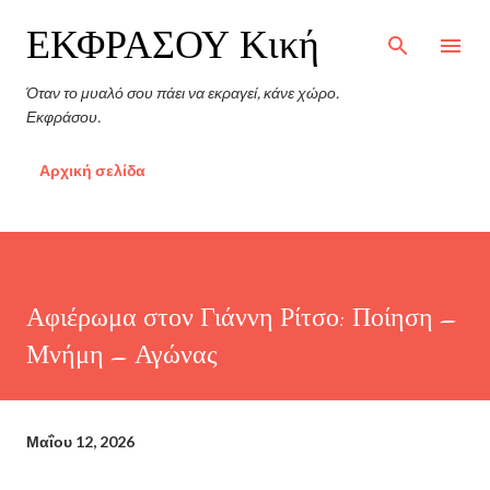
Μετάβαση στο κύριο περιεχόμενο
ΕΚΦΡΑΣΟΥ Κική
Όταν το μυαλό σου πάει να εκραγεί, κάνε χώρο.
Εκφράσου.
Αρχική σελίδα
Αφιέρωμα στον Γιάννη Ρίτσο: Ποίηση –
Μνήμη – Αγώνας
Μαΐου 12, 2026