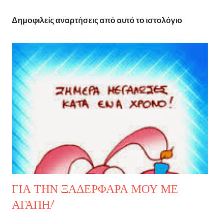
ο
Δημοφιλείς αναρτήσεις από αυτό το ιστολόγιο
σ
ί
ε
υ
σ
η
σ
χ
ο
λ
ί
ο
υ
ΓΙΑ ΤΗΝ ΞΑΔΕΡΦΑΡΑ ΜΟΥ ΜΕ
ΑΓΑΠΗ!