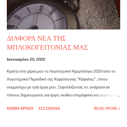
σε σένα που όταν ήμουνα μικρή με έβαζες να ...
ΔΙΑΦΟΡΑ ΝΕΑ ΤΗΣ
ΜΠΛΟΚΟΓΕΙΤΟΝΙΑΣ ΜΑΣ
Ιανουαρίου 20, 2020
Κρατώ στα χέρια μου το Λογοτεχνικό Ημερολόγιο 2020 απο το
Λογοτεχνικό Περιοδικό της Κεφαλλονιάς "Κέφαλος" , όπου
συμμετέχω με τρία έργα μου. Ξεφυλλίζοντας το, ανάμεσα σε
τόσους δημιουργούς και έργα, νιώθω υπερήφανη και ευγνώμων.
Τα συγχαρητήρια μου, σε όλους! Eπίσης, ΕΔΩ, μπορειτε να
ΚΟΙΝΉ ΧΡΉΣΗ
252 ΣΧΌΛΙΑ
READ MORE »
διαβασετε μια υπέροχη συνέντευξη του δικού μας
"Σκρουτζάκου" Giannis Koutris !! Συγχαρητήρια αγαπημένε μου
φίλε! Ακόμη, σας έχω δύο εξαιρετικές προτάσεις, δικών μας πάλι,