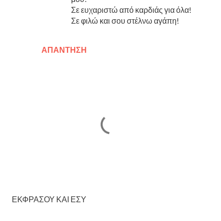
Σε ευχαριστώ από καρδιάς για όλα!
Σε φιλώ και σου στέλνω αγάπη!
ΑΠΆΝΤΗΣΗ
Δ
ΕΚΦΡΑΣΟΥ ΚΑΙ ΕΣΥ
η
μ